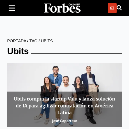
PORTADA
/
TAG
/
UBITS
Ubits
Ubits compra la startup Valu y lanza solución
de IA para agilizar contratación en América
Latina
José Caparroso