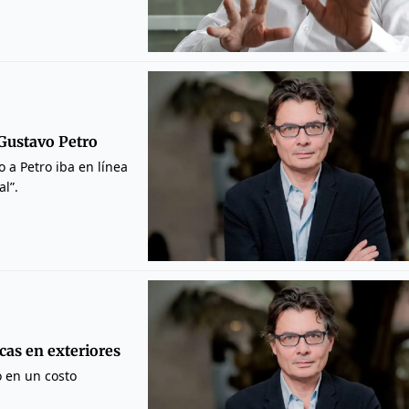
 Gustavo Petro
 a Petro iba en línea
al”.
cas en exteriores
o en un costo