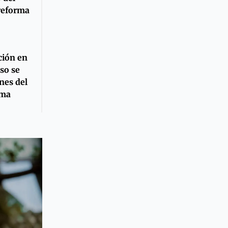
reforma
pción en
eso se
ones del
rma