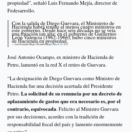
propiedad”, señaló Luis Fernando Mejía, director de
Fedesarrollo.
Con la salida de Diego Guevara, el Ministerio de
Hacienda habrá tenido al menos cuatro ministros en
este gobierno. Desde hace seis décadas no se veía
una rotación tan alta: en el gobierno de Guillermo
León Valencia (1962-1966), hubo cinco ministros
de Hacienda en propiedad.
— Luis Fernando Mejía (@LuisFerMejia)
March 18, 2025
José Antonio Ocampo, ex ministro de Hacienda de
Petro, lamentó en la red X el retiro de Guevara.
“La designación de Diego Guevara como Ministro de
Hacienda fue una decisión acertada del Presidente
La solicitud de su renuncia por un decreto de
Petro.
aplazamiento de gastos que era necesario es, por el
contrario, equivocada
. Felicito al Ministro Guevara
por sus decisiones, acordes con la tradición de
responsabilidad fiscal del país y lamento enormemente
su retiro”.