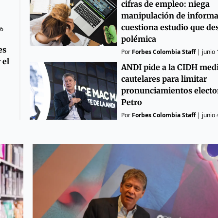
cifras de empleo: niega
manipulación de informa
cuestiona estudio que des
26
polémica
es
Por
Forbes Colombia Staff
|
junio
 el
ANDI pide a la CIDH med
cautelares para limitar
pronunciamientos electo
Petro
Por
Forbes Colombia Staff
|
junio 