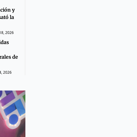
ción y
ató la
 18, 2026
idas
rales de
4, 2026